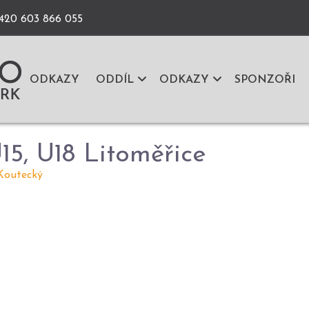
+420 603 866 055
ODKAZY
ODDÍL
ODKAZY
SPONZOŘI
15, U18 Litoměřice
 Koutecký