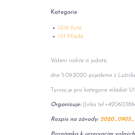
Kategorie
U09 Kotě
U11 Mládě
Vážení rodiče a judisté,
dne 5.09.2020 pojedeme z Lužické
Turnaj je pro kategorie mláďat U1
Organizuje:
(Jirka tel.+42060386
Rozpis na závody:
2020_0905_L
Poznámka k rezervacím volných 