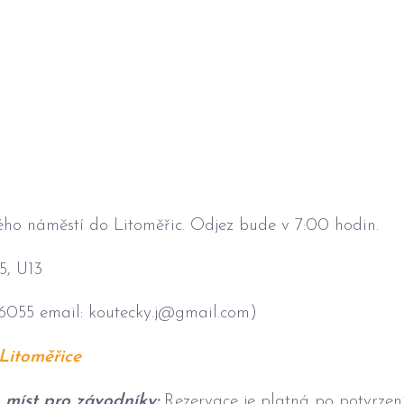
ho náměstí do Litoměřic. Odjez bude v 7:00 hodin.
5, U13
6055 email: koutecky.j@gmail.com)
itoměřice
míst pro závodníky:
Rezervace je platná po potvrzen