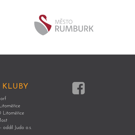
 KLUBY
orf
Litoměřice
 Litoměřice
ost
 oddíl Judo o.s.