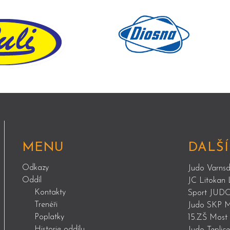
MENU
DALŠÍ
Odkazy
Judo Varnsd
Oddíl
JC Litokan 
Kontakty
Sport JUDO
Trenéři
Judo SKP M
Poplatky
15.ZŠ Most -
Historie oddílu
Judo Teplice