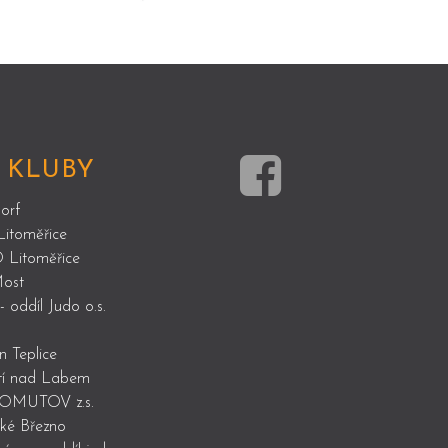
 KLUBY
orf
Litoměřice
 Litoměřice
ost
 oddíl Judo o.s.
n Teplice
tí nad Labem
OMUTOV z.s.
ké Březno