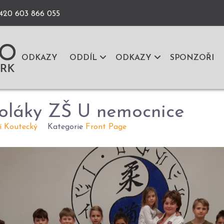
+420 603 866 055
ODKAZY
ODDÍL
ODKAZY
SPONZOŘI
koláky ZŠ U nemocnice
ří Koutecký
Kategorie
Front Page