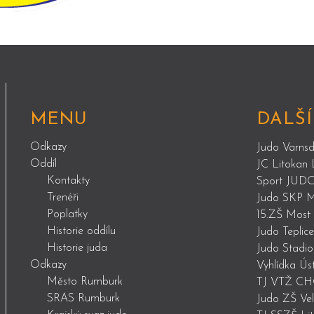
MENU
DALŠÍ
Odkazy
Judo Varnsd
Oddíl
JC Litokan 
Kontakty
Sport JUDO
Trenéři
Judo SKP M
Poplatky
15.ZŠ Most -
Historie oddílu
Judo Teplice
Historie juda
Judo Stadio
Odkazy
Vyhlídka Ús
Město Rumburk
TJ VTŽ CH
SRAS Rumburk
Judo ZŠ Vel