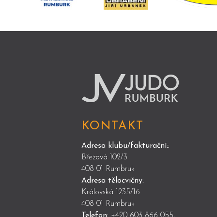
KONTAKT
Adresa klubu/fakturační::
Březová 102/3
408 01 Rumbruk
Adresa tělocvičny:
Královská 1235/16
408 01 Rumbruk
Telefon:
+420 603 866 055,